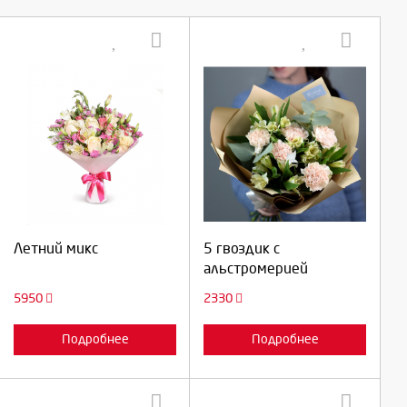
Выберите количество:
Выберите количество:
Продолжить
Продолжить
Летний микс
5 гвоздик с
альстромерией
Отмена
Отмена
5950
2330
Подробнее
Подробнее