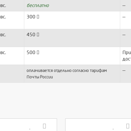
-вс.
бесплатно
—
-вс.
300
—
-вс.
450
—
-вс.
500
При
дос
—
оплачивается отдельно согласно тарифам
Почты России