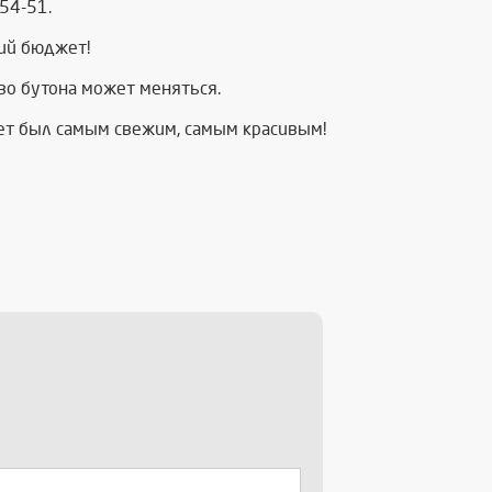
54-51.
ий бюджет!
тво бутона может меняться.
кет был самым свежим, самым красивым!