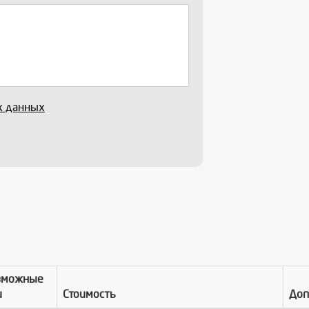
х данных
зможные
и
Стоимость
Доп