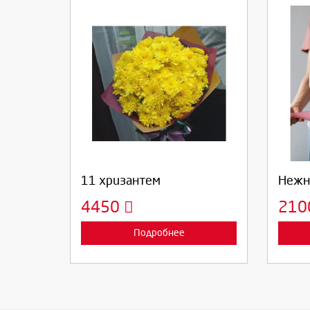
Выберите количество:
Вы
Продолжить
Отмена
П
11 хризантем
Нежн
4450
21
Подробнее