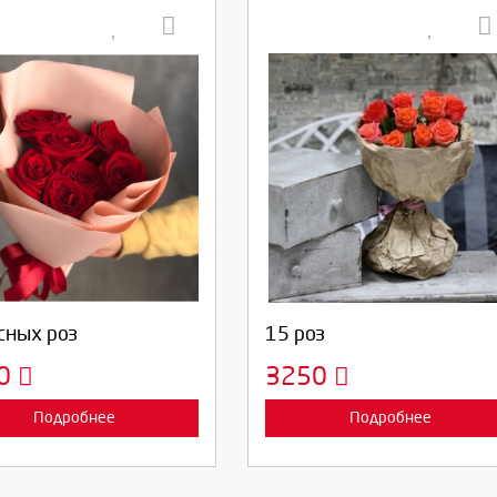
берите количество:
Выберите количество:
родолжить
Отмена
Продолжить
Отмена
сных роз
15 роз
50
3250
Подробнее
Подробнее