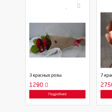
Выберите количество:
Вы
Продолжить
Отмена
П
3 красных розы
7 кра
1290
27
Подробнее