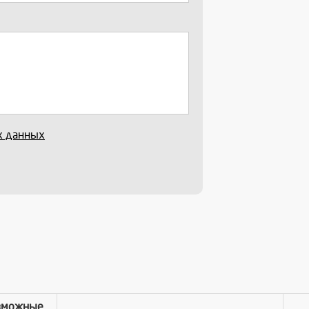
х данных
зможные