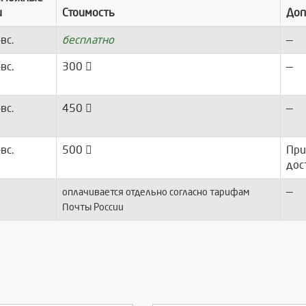
и
Стоимость
Доп
-вс.
бесплатно
—
-вс.
300
—
-вс.
450
—
-вс.
500
При
дос
—
оплачивается отдельно согласно тарифам
Почты России