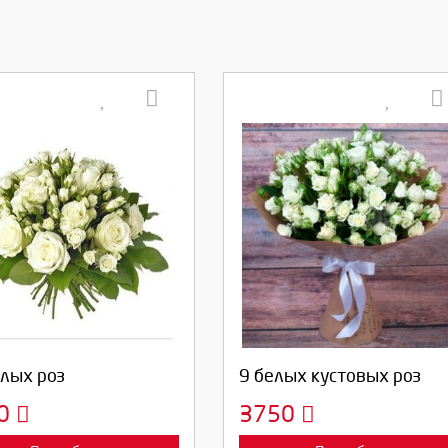
берите количество:
Выберите количество:
родолжить
Отмена
Продолжить
Отмена
елых роз
9 белых кустовых роз
00
3750