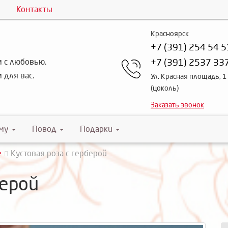
Контакты
Красноярск
+7 (391) 254 54 5
 с любовью.
+7 (391) 2537 33
 для вас.
Ул. Красная площадь, 1
(цоколь)
Заказать звонок
му
Повод
Подарки
е
Кустовая роза с герберой
берой