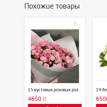
Похожие товары
Выберите количество:
Вы
Продолжить
Отмена
П
15 кустовых розовых роз
19 б
4650
65