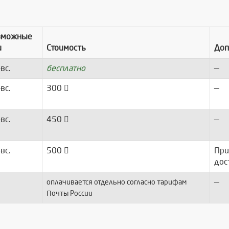
зможные
и
Стоимость
Доп
-вс.
бесплатно
—
-вс.
300
—
-вс.
450
—
-вс.
500
При
дос
—
оплачивается отдельно согласно тарифам
Почты России