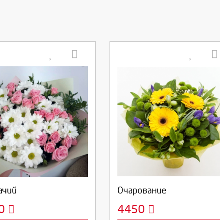
берите количество:
Выберите количество:
родолжить
Отмена
Продолжить
Отмена
ачий
Очарование
00
4450