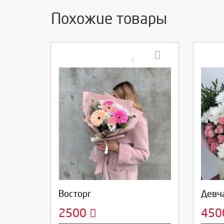
Похожие товары
Выберите количество:
Вы
Продолжить
Отмена
П
Восторг
Девч
2500
45