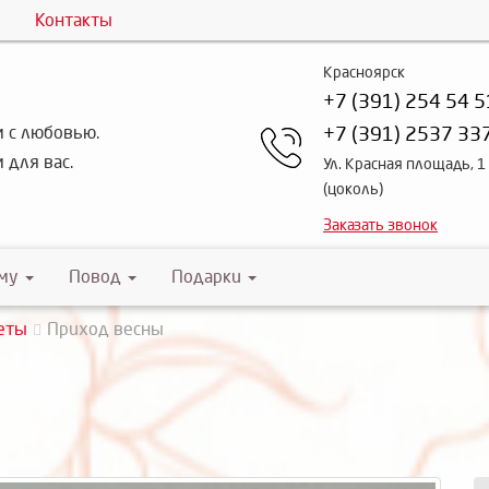
Контакты
Красноярск
+7 (391) 254 54 5
 с любовью.
+7 (391) 2537 33
 для вас.
Ул. Красная площадь, 1
(цоколь)
Заказать звонок
му
Повод
Подарки
еты
Приход весны