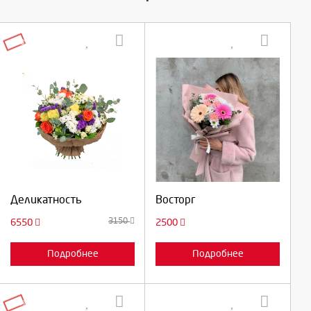
--108%
Выберите количество:
Выберите количество:
Продолжить
Продолжить
Деликатность
Восторг
Отмена
Отмена
3150
6550
2500
Подробнее
Подробнее
--80%