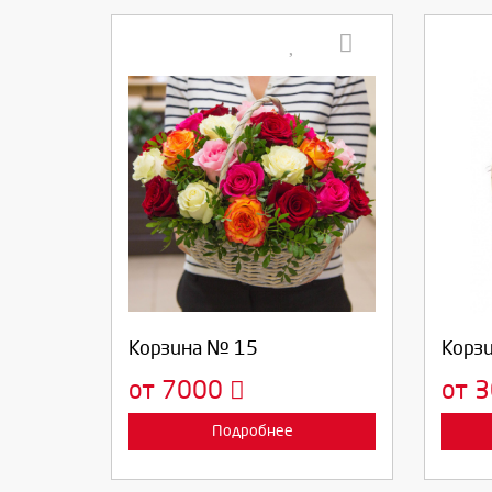
Выберите количество:
Вы
Продолжить
Отмена
П
Корзина № 15
Корз
от 7000
от 
Подробнее