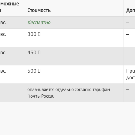
зможные
и
Стоимость
Доп
-вс.
бесплатно
—
-вс.
300
—
-вс.
450
—
-вс.
500
При
дос
—
оплачивается отдельно согласно тарифам
Почты России