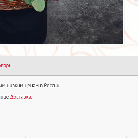
овары
м низким ценам в России.
анице
Доставка
.