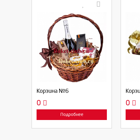
Выберите количество:
Вы
Продолжить
Отмена
П
Корзина №6
Корз
0
0
Подробнее