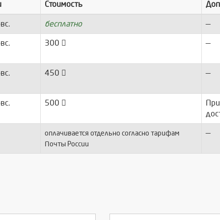
и
Стоимость
Доп
-вс.
бесплатно
—
-вс.
300
—
-вс.
450
—
-вс.
500
При
дос
—
оплачивается отдельно согласно тарифам
Почты России