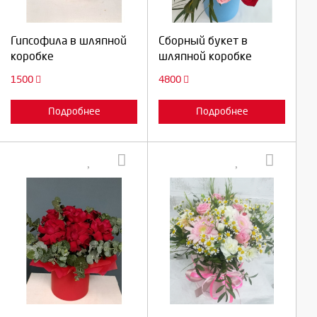
Продолжить
Продолжить
Гипсофила в шляпной
Сборный букет в
коробке
шляпной коробке
Отмена
Отмена
1500
4800
Подробнее
Подробнее
Выберите количество:
Выберите количество:
Продолжить
Продолжить