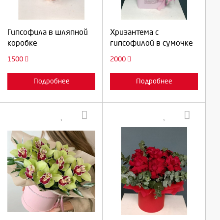
Продолжить
Продолжить
Гипсофила в шляпной
Хризантема с
коробке
гипсофилой в сумочке
Отмена
Отмена
1500
2000
Подробнее
Подробнее
Выберите количество:
Выберите количество: